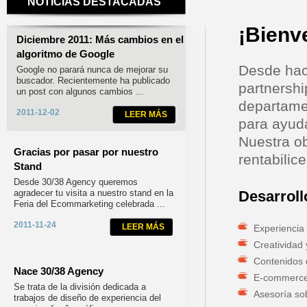
NOTICIAS DESTACADAS
¡Bienv
Diciembre 2011: Más cambios en el
algoritmo de Google
Desde hac
Google no parará nunca de mejorar su
buscador. Recientemente ha publicado
partnershi
un post con algunos cambios ...
departame
2011-12-02
LEER MÁS
para ayuda
Nuestra ob
Gracias por pasar por nuestro
rentabilic
Stand
Desde 30/38 Agency queremos
agradecer tu visita a nuestro stand en la
Desarroll
Feria del Ecommarketing celebrada ...
2011-11-24
LEER MÁS
Experiencia
Creatividad 
Contenidos 
Nace 30/38 Agency
E-commerce 
Se trata de la división dedicada a
Asesoría so
trabajos de diseño de experiencia del