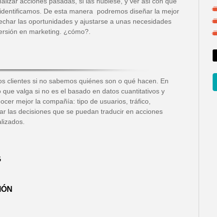
lizar acciones pasadas, si las hubiese, y ver asi con qué
identificamos. De esta manera podremos diseñar la mejor
echar las oportunidades y ajustarse a unas necesidades
versión en marketing. ¿cómo?.
ros clientes si no sabemos quiénes son o qué hacen. En
 que valga si no es el basado en datos cuantitativos y
ocer mejor la compañía: tipo de usuarios, tráfico,
las decisiones que se puedan traducir en acciones
alizados.
G
IÓN