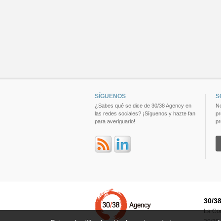
SÍGUENOS
S
¿Sabes qué se dice de 30/38 Agency en
No
las redes sociales? ¡Síguenos y hazte fan
pr
para averiguarlo!
pr
30/3
La Co