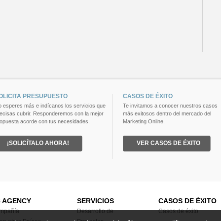
OLICITA PRESUPUESTO
CASOS DE ÉXITO
 esperes más e indícanos los servicios que
Te invitamos a conocer nuestros casos
ecisas cubrir. Responderemos con la mejor
más exitosos dentro del mercado del
opuesta acorde con tus necesidades.
Marketing Online.
¡SOLICÍTALO AHORA!
VER CASOS DE ÉXITO
8 AGENCY
SERVICIOS
CASOS DE ÉXITO
mpañía
Desarrollo de
Casos de éxito