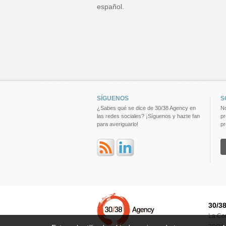
español.
SÍGUENOS
S
¿Sabes qué se dice de 30/38 Agency en
No
las redes sociales? ¡Síguenos y hazte fan
pr
para averiguarlo!
pr
30/3
La Co