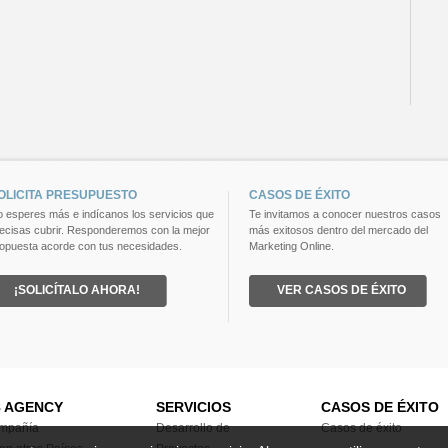
OLICITA PRESUPUESTO
CASOS DE ÉXITO
 esperes más e indícanos los servicios que
Te invitamos a conocer nuestros casos
ecisas cubrir. Responderemos con la mejor
más exitosos dentro del mercado del
opuesta acorde con tus necesidades.
Marketing Online.
¡SOLICÍTALO AHORA!
VER CASOS DE ÉXITO
8 AGENCY
SERVICIOS
CASOS DE ÉXITO
mpañía
Desarrollo de
Casos de éxito